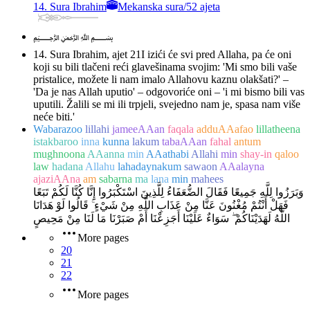
14. Sura Ibrahim
Mekanska sura
/
52 ajeta
﷽
14. Sura Ibrahim, ajet 21
I izići će svi pred Allaha, pa će oni
koji su bili tlačeni reći glavešinama svojim: 'Mi smo bili vaše
pristalice, možete li nam imalo Allahovu kaznu olakšati?' –
'Da je nas Allah uputio' – odgovoriće oni – 'i mi bismo bili vas
uputili. Žalili se mi ili trpjeli, svejedno nam je, spasa nam više
neće biti.'
Wabarazoo
lillahi
jameeAAan
faqala
adduAAafao
lillatheena
istakbaroo
inna
kunna
lakum
tabaAAan
fahal
antum
mughnoona
AAanna
min
AAathabi
Allahi
min
shay-in
qaloo
law
hadana
Allahu
lahadaynakum
sawaon
AAalayna
ajaziAAna
am
sabarna
ma
lana
min
mahees
وَبَرَزُوا لِلَّهِ جَمِيعًا فَقَالَ الضُّعَفَاءُ لِلَّذِينَ اسْتَكْبَرُوا إِنَّا كُنَّا لَكُمْ تَبَعًا
فَهَلْ أَنْتُمْ مُغْنُونَ عَنَّا مِنْ عَذَابِ اللَّهِ مِنْ شَيْءٍ ۚ قَالُوا لَوْ هَدَانَا
اللَّهُ لَهَدَيْنَاكُمْ ۖ سَوَاءٌ عَلَيْنَا أَجَزِعْنَا أَمْ صَبَرْنَا مَا لَنَا مِنْ مَحِيصٍ
More pages
20
21
22
More pages