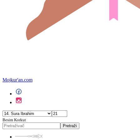
Mojkur'an.com
Besim Korkut
Pretraži