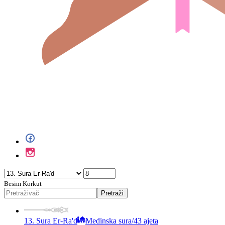
Besim Korkut
Pretraži
13. Sura Er-Ra'd
Medinska sura
/
43 ajeta