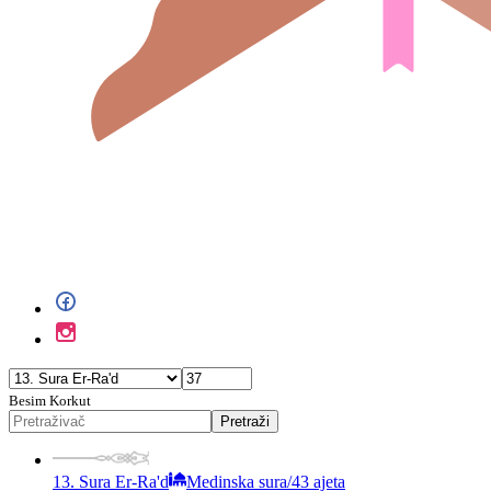
Besim Korkut
Pretraži
13. Sura Er-Ra'd
Medinska sura
/
43 ajeta