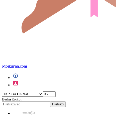
Mojkur'an.com
Besim Korkut
Pretraži