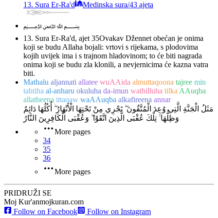
13. Sura Er-Ra'd
Medinska sura
/
43 ajeta
﷽
13. Sura Er-Ra'd, ajet 35
Ovakav Džennet obećan je onima
koji se budu Allaha bojali: vrtovi s rijekama, s plodovima
kojih uvijek ima i s trajnom hladovinom; to će biti nagrada
onima koji se budu zla klonili, a nevjernicima će kazna vatra
biti.
Mathalu
aljannati
allatee
wuAAida
almuttaqoona
tajree
min
tahtiha
al-anharu
okuluha
da-imun
wathilluha
tilka
AAuqba
allatheena
ittaqaw
waAAuqba
alkafireena
annar
مَثَلُ الْجَنَّةِ الَّتِي وُعِدَ الْمُتَّقُونَ ۖ تَجْرِي مِنْ تَحْتِهَا الْأَنْهَارُ ۖ أُكُلُهَا دَائِمٌ
وَظِلُّهَا ۚ تِلْكَ عُقْبَى الَّذِينَ اتَّقَوْا ۖ وَعُقْبَى الْكَافِرِينَ النَّارُ
More pages
34
35
36
More pages
PRIDRUŽI SE
Moj Kur'an
mojkuran.com
Follow on Facebook
Follow on Instagram