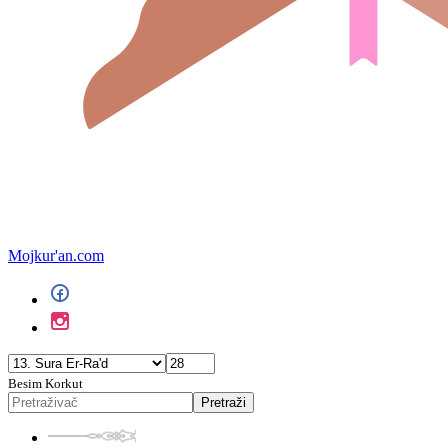
Mojkur'an.com
Besim Korkut
Pretraži