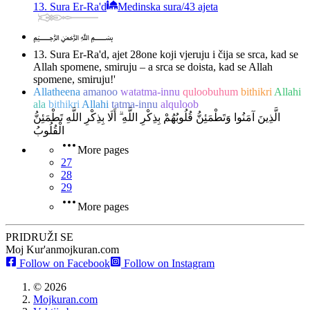
13. Sura Er-Ra'd
Medinska sura
/
43 ajeta
﷽
13. Sura Er-Ra'd, ajet 28
one koji vjeruju i čija se srca, kad se
Allah spomene, smiruju – a srca se doista, kad se Allah
spomene, smiruju!'
Allatheena
amanoo
watatma-innu
quloobuhum
bithikri
Allahi
ala
bithikri
Allahi
tatma-innu
alquloob
الَّذِينَ آمَنُوا وَتَطْمَئِنُّ قُلُوبُهُمْ بِذِكْرِ اللَّهِ ۗ أَلَا بِذِكْرِ اللَّهِ تَطْمَئِنُّ
الْقُلُوبُ
More pages
27
28
29
More pages
PRIDRUŽI SE
Moj Kur'an
mojkuran.com
Follow on Facebook
Follow on Instagram
©
2026
Mojkuran.com