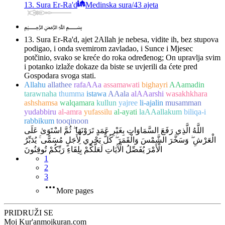
13. Sura Er-Ra'd
Medinska sura
/
43 ajeta
﷽
13. Sura Er-Ra'd, ajet 2
Allah je nebesa, vidite ih, bez stupova
podigao, i onda svemirom zavladao, i Sunce i Mjesec
potčinio, svako se kreće do roka određenog; On upravlja svim
i potanko izlaže dokaze da biste se uvjerili da ćete pred
Gospodara svoga stati.
Allahu
allathee
rafaAAa
assamawati
bighayri
AAamadin
tarawnaha
thumma
istawa
AAala
alAAarshi
wasakhkhara
ashshamsa
walqamara
kullun
yajree
li-ajalin
musamman
yudabbiru
al-amra
yufassilu
al-ayati
laAAallakum
biliqa-i
rabbikum
tooqinoon
اللَّهُ الَّذِي رَفَعَ السَّمَاوَاتِ بِغَيْرِ عَمَدٍ تَرَوْنَهَا ۖ ثُمَّ اسْتَوَىٰ عَلَى
الْعَرْشِ ۖ وَسَخَّرَ الشَّمْسَ وَالْقَمَرَ ۖ كُلٌّ يَجْرِي لِأَجَلٍ مُسَمًّى ۚ يُدَبِّرُ
الْأَمْرَ يُفَصِّلُ الْآيَاتِ لَعَلَّكُمْ بِلِقَاءِ رَبِّكُمْ تُوقِنُونَ
1
2
3
More pages
PRIDRUŽI SE
Moj Kur'an
mojkuran.com