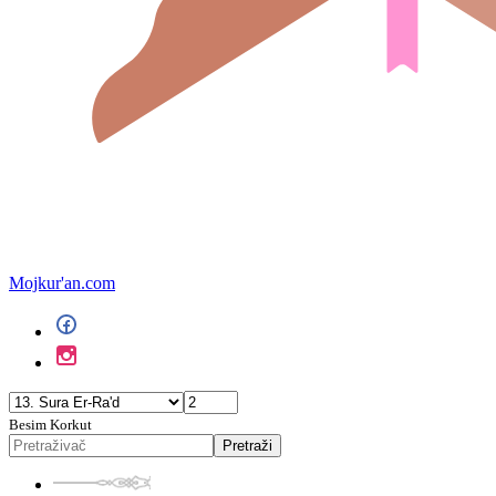
Mojkur'an.com
Besim Korkut
Pretraži