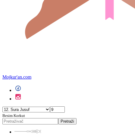
Mojkur'an.com
Besim Korkut
Pretraži