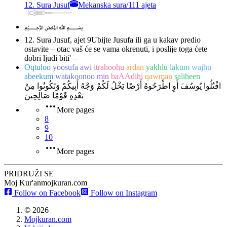
12. Sura Jusuf
Mekanska sura
/
111 ajeta
﷽
12. Sura Jusuf, ajet 9
Ubijte Jusufa ili ga u kakav predio
ostavite – otac vaš će se vama okrenuti, i poslije toga ćete
dobri ljudi biti' –
Oqtuloo
yoosufa
awi
itrahoohu
ardan
yakhlu
lakum
wajhu
abeekum
watakoonoo
min
baAAdihi
qawman
saliheen
اقْتُلُوا يُوسُفَ أَوِ اطْرَحُوهُ أَرْضًا يَخْلُ لَكُمْ وَجْهُ أَبِيكُمْ وَتَكُونُوا مِنْ
بَعْدِهِ قَوْمًا صَالِحِينَ
More pages
8
9
10
More pages
PRIDRUŽI SE
Moj Kur'an
mojkuran.com
Follow on Facebook
Follow on Instagram
©
2026
Mojkuran.com