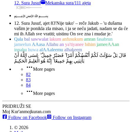
12. Sura Jusuf
Mekanska sura
/
111 ajeta
﷽
12. Sura Jusuf, ajet 83
'Nije tako' – reče Jakub – 'u dušama
vašim je ponikla zla misao, i ja se neću jadati, nadam se da će
mi ih Allah sve vratiti; uistinu On sve zna i mudar je.'
Qala
bal
sawwalat
lakum
anfusukum
amran
fasabrun
jameelun
AAasa
Allahu
an
ya'tiyanee
bihim
jameeAAan
innahu
huwa
alAAaleemu
alhakeem
قَالَ بَلْ سَوَّلَتْ لَكُمْ أَنْفُسُكُمْ أَمْرًا ۖ فَصَبْرٌ جَمِيلٌ ۖ عَسَى اللَّهُ أَنْ
يَأْتِيَنِي بِهِمْ جَمِيعًا ۚ إِنَّهُ هُوَ الْعَلِيمُ الْحَكِيمُ
More pages
82
83
84
More pages
PRIDRUŽI SE
Moj Kur'an
mojkuran.com
Follow on Facebook
Follow on Instagram
©
2026