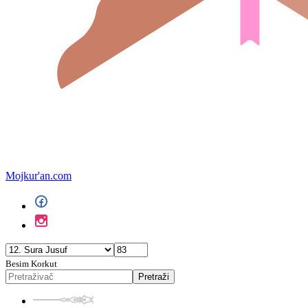
Mojkur'an.com
Besim Korkut
Pretraži