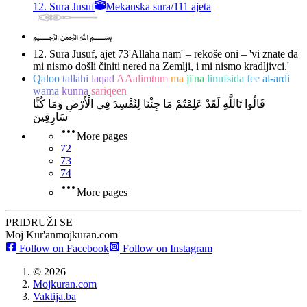
12. Sura Jusuf
Mekanska sura
/
111 ajeta
﷽
12. Sura Jusuf, ajet 73
'Allaha nam' – rekoše oni – 'vi znate da
mi nismo došli činiti nered na Zemlji, i mi nismo kradljivci.'
Qaloo
tallahi
laqad
AAalimtum
ma
ji'na
linufsida
fee
al-ardi
wama
kunna
sariqeen
قَالُوا تَاللَّهِ لَقَدْ عَلِمْتُمْ مَا جِئْنَا لِنُفْسِدَ فِي الْأَرْضِ وَمَا كُنَّا
سَارِقِينَ
More pages
72
73
74
More pages
PRIDRUŽI SE
Moj Kur'an
mojkuran.com
Follow on Facebook
Follow on Instagram
©
2026
Mojkuran.com
Vaktija.ba