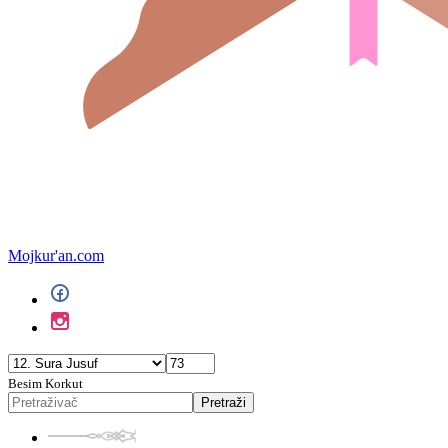
Mojkur'an.com
Besim Korkut
Pretraži