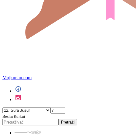
Mojkur'an.com
Besim Korkut
Pretraži