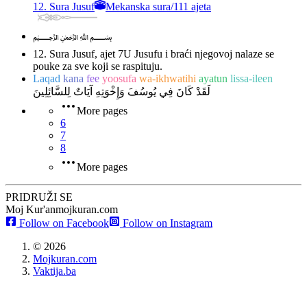
12. Sura Jusuf
Mekanska sura
/
111 ajeta
﷽
12. Sura Jusuf, ajet 7
U Jusufu i braći njegovoj nalaze se
pouke za sve koji se raspituju.
Laqad
kana
fee
yoosufa
wa-ikhwatihi
ayatun
lissa-ileen
لَقَدْ كَانَ فِي يُوسُفَ وَإِخْوَتِهِ آيَاتٌ لِلسَّائِلِينَ
More pages
6
7
8
More pages
PRIDRUŽI SE
Moj Kur'an
mojkuran.com
Follow on Facebook
Follow on Instagram
©
2026
Mojkuran.com
Vaktija.ba