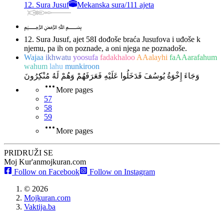
12. Sura Jusuf
Mekanska sura
/
111 ajeta
﷽
12. Sura Jusuf, ajet 58
I dođoše braća Jusufova i uđoše k
njemu, pa ih on poznade, a oni njega ne poznadoše.
Wajaa
ikhwatu
yoosufa
fadakhaloo
AAalayhi
faAAarafahum
wahum
lahu
munkiroon
وَجَاءَ إِخْوَةُ يُوسُفَ فَدَخَلُوا عَلَيْهِ فَعَرَفَهُمْ وَهُمْ لَهُ مُنْكِرُونَ
More pages
57
58
59
More pages
PRIDRUŽI SE
Moj Kur'an
mojkuran.com
Follow on Facebook
Follow on Instagram
©
2026
Mojkuran.com
Vaktija.ba