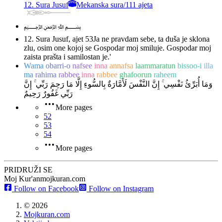
12. Sura Jusuf
Mekanska sura
/
111 ajeta
﷽
12. Sura Jusuf, ajet 53
Ja ne pravdam sebe, ta duša je sklona
zlu, osim one kojoj se Gospodar moj smiluje. Gospodar moj
zaista prašta i samilostan je.'
Wama
obarri-o
nafsee
inna
annafsa
laammaratun
bissoo-i
illa
ma
rahima
rabbee
inna
rabbee
ghafoorun
raheem
وَمَا أُبَرِّئُ نَفْسِي ۚ إِنَّ النَّفْسَ لَأَمَّارَةٌ بِالسُّوءِ إِلَّا مَا رَحِمَ رَبِّي ۚ إِنَّ
رَبِّي غَفُورٌ رَحِيمٌ
More pages
52
53
54
More pages
PRIDRUŽI SE
Moj Kur'an
mojkuran.com
Follow on Facebook
Follow on Instagram
©
2026
Mojkuran.com