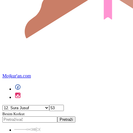
Mojkur'an.com
Besim Korkut
Pretraži