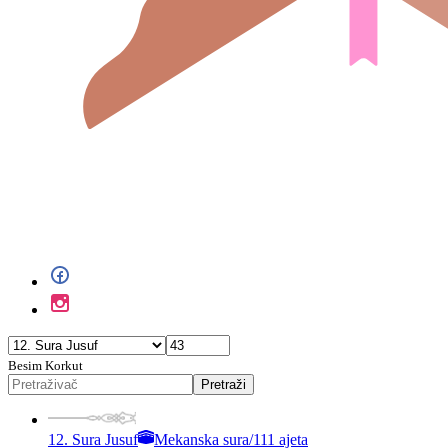
Besim Korkut
Pretraži
12. Sura Jusuf
Mekanska sura
/
111 ajeta