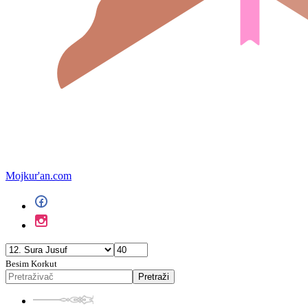
Mojkur'an.com
Besim Korkut
Pretraži