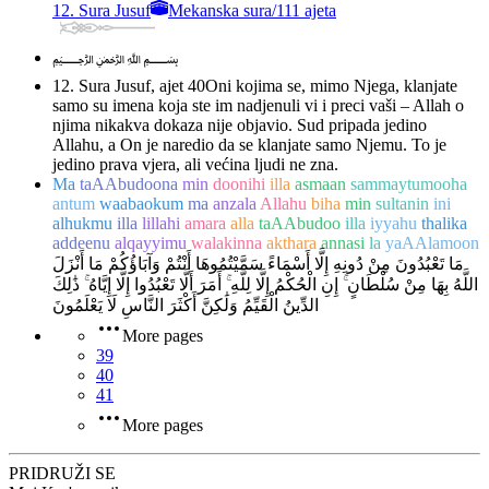
12. Sura Jusuf
Mekanska sura
/
111 ajeta
﷽
12. Sura Jusuf, ajet 40
Oni kojima se, mimo Njega, klanjate
samo su imena koja ste im nadjenuli vi i preci vaši – Allah o
njima nikakva dokaza nije objavio. Sud pripada jedino
Allahu, a On je naredio da se klanjate samo Njemu. To je
jedino prava vjera, ali većina ljudi ne zna.
Ma
taAAbudoona
min
doonihi
illa
asmaan
sammaytumooha
antum
waabaokum
ma
anzala
Allahu
biha
min
sultanin
ini
alhukmu
illa
lillahi
amara
alla
taAAbudoo
illa
iyyahu
thalika
addeenu
alqayyimu
walakinna
akthara
annasi
la
yaAAlamoon
مَا تَعْبُدُونَ مِنْ دُونِهِ إِلَّا أَسْمَاءً سَمَّيْتُمُوهَا أَنْتُمْ وَآبَاؤُكُمْ مَا أَنْزَلَ
اللَّهُ بِهَا مِنْ سُلْطَانٍ ۚ إِنِ الْحُكْمُ إِلَّا لِلَّهِ ۚ أَمَرَ أَلَّا تَعْبُدُوا إِلَّا إِيَّاهُ ۚ ذَٰلِكَ
الدِّينُ الْقَيِّمُ وَلَٰكِنَّ أَكْثَرَ النَّاسِ لَا يَعْلَمُونَ
More pages
39
40
41
More pages
PRIDRUŽI SE