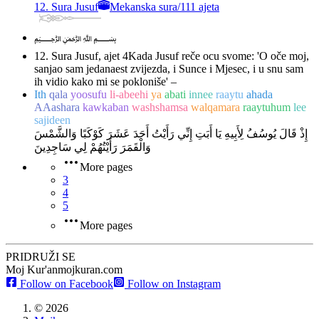
12. Sura Jusuf
Mekanska sura
/
111 ajeta
﷽
12. Sura Jusuf, ajet 4
Kada Jusuf reče ocu svome: 'O oče moj,
sanjao sam jedanaest zvijezda, i Sunce i Mjesec, i u snu sam
ih vidio kako mi se pokloniše' –
Ith
qala
yoosufu
li-abeehi
ya
abati
innee
raaytu
ahada
AAashara
kawkaban
washshamsa
walqamara
raaytuhum
lee
sajideen
إِذْ قَالَ يُوسُفُ لِأَبِيهِ يَا أَبَتِ إِنِّي رَأَيْتُ أَحَدَ عَشَرَ كَوْكَبًا وَالشَّمْسَ
وَالْقَمَرَ رَأَيْتُهُمْ لِي سَاجِدِينَ
More pages
3
4
5
More pages
PRIDRUŽI SE
Moj Kur'an
mojkuran.com
Follow on Facebook
Follow on Instagram
©
2026