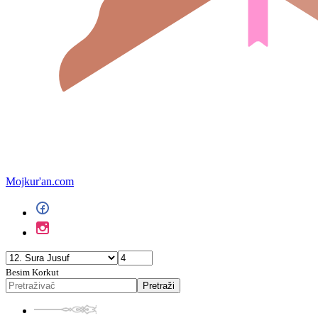
Mojkur'an.com
Besim Korkut
Pretraži