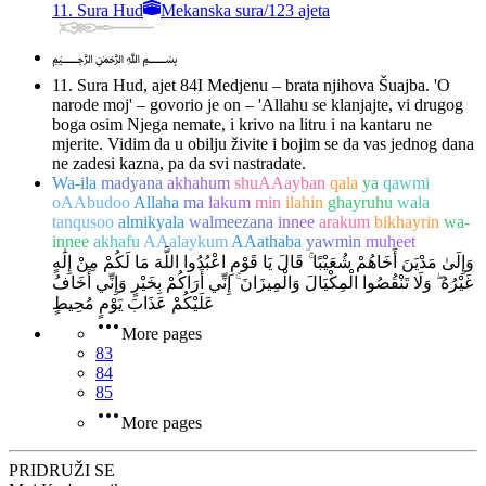
11. Sura Hud
Mekanska sura
/
123 ajeta
﷽
11. Sura Hud, ajet 84
I Medjenu – brata njihova Šuajba. 'O
narode moj' – govorio je on – 'Allahu se klanjajte, vi drugog
boga osim Njega nemate, i krivo na litru i na kantaru ne
mjerite. Vidim da u obilju živite i bojim se da vas jednog dana
ne zadesi kazna, pa da svi nastradate.
Wa-ila
madyana
akhahum
shuAAayban
qala
ya
qawmi
oAAbudoo
Allaha
ma
lakum
min
ilahin
ghayruhu
wala
tanqusoo
almikyala
walmeezana
innee
arakum
bikhayrin
wa-
innee
akhafu
AAalaykum
AAathaba
yawmin
muheet
وَإِلَىٰ مَدْيَنَ أَخَاهُمْ شُعَيْبًا ۚ قَالَ يَا قَوْمِ اعْبُدُوا اللَّهَ مَا لَكُمْ مِنْ إِلَٰهٍ
غَيْرُهُ ۖ وَلَا تَنْقُصُوا الْمِكْيَالَ وَالْمِيزَانَ ۚ إِنِّي أَرَاكُمْ بِخَيْرٍ وَإِنِّي أَخَافُ
عَلَيْكُمْ عَذَابَ يَوْمٍ مُحِيطٍ
More pages
83
84
85
More pages
PRIDRUŽI SE