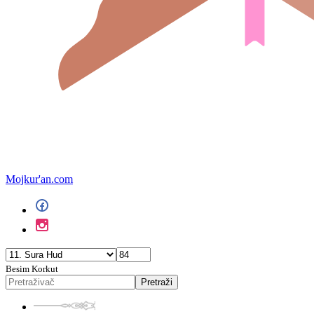
Mojkur'an.com
Besim Korkut
Pretraži