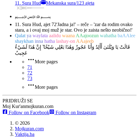
11. Sura Hud
Mekanska sura
/
123 ajeta
﷽
11. Sura Hud, ajet 72
'Jadna ja!' – reče – 'zar da rodim ovako
stara, a i ovaj moj muž je star. Ovo je zaista nešto neobično!'
Qalat
ya
waylata
aalidu
waana
AAajoozun
wahatha
baAAlee
shaykhan
inna
hatha
lashay-on
AAajeeb
قَالَتْ يَا وَيْلَتَىٰ أَأَلِدُ وَأَنَا عَجُوزٌ وَهَٰذَا بَعْلِي شَيْخًا ۖ إِنَّ هَٰذَا لَشَيْءٌ
عَجِيبٌ
More pages
71
72
73
More pages
PRIDRUŽI SE
Moj Kur'an
mojkuran.com
Follow on Facebook
Follow on Instagram
©
2026
Mojkuran.com
Vaktija.ba