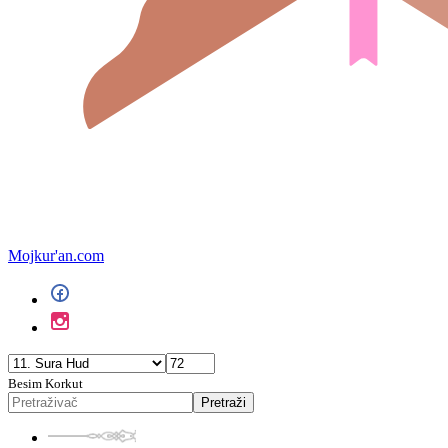
Mojkur'an.com
Besim Korkut
Pretraži