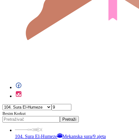
Besim Korkut
Pretraži
104. Sura El-Humeze
Mekanska sura
/
9 ajeta