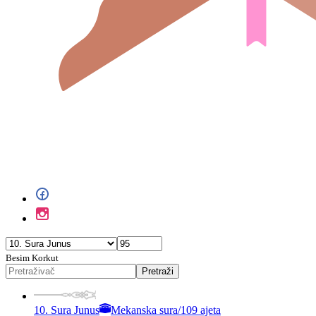
Besim Korkut
Pretraži
10. Sura Junus
Mekanska sura
/
109 ajeta