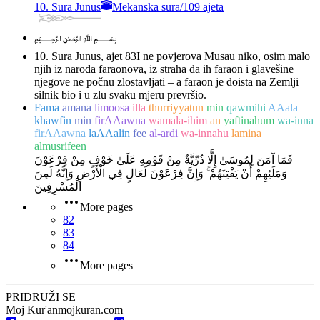
10. Sura Junus
Mekanska sura
/
109 ajeta
﷽
10. Sura Junus, ajet 83
I ne povjerova Musau niko, osim malo
njih iz naroda faraonova, iz straha da ih faraon i glavešine
njegove ne počnu zlostavljati – a faraon je doista na Zemlji
silnik bio i u zlu svaku mjeru prevršio.
Fama
amana
limoosa
illa
thurriyyatun
min
qawmihi
AAala
khawfin
min
firAAawna
wamala-ihim
an
yaftinahum
wa-inna
firAAawna
laAAalin
fee
al-ardi
wa-innahu
lamina
almusrifeen
فَمَا آمَنَ لِمُوسَىٰ إِلَّا ذُرِّيَّةٌ مِنْ قَوْمِهِ عَلَىٰ خَوْفٍ مِنْ فِرْعَوْنَ
وَمَلَئِهِمْ أَنْ يَفْتِنَهُمْ ۚ وَإِنَّ فِرْعَوْنَ لَعَالٍ فِي الْأَرْضِ وَإِنَّهُ لَمِنَ
الْمُسْرِفِينَ
More pages
82
83
84
More pages
PRIDRUŽI SE
Moj Kur'an
mojkuran.com