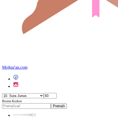
Mojkur'an.com
Besim Korkut
Pretraži