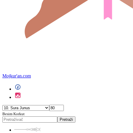
Mojkur'an.com
Besim Korkut
Pretraži