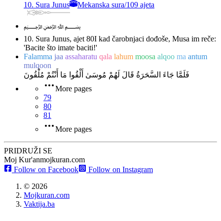
10. Sura Junus
Mekanska sura
/
109 ajeta
﷽
10. Sura Junus, ajet 80
I kad čarobnjaci dođoše, Musa im reče:
'Bacite što imate baciti!'
Falamma
jaa
assaharatu
qala
lahum
moosa
alqoo
ma
antum
mulqoon
فَلَمَّا جَاءَ السَّحَرَةُ قَالَ لَهُمْ مُوسَىٰ أَلْقُوا مَا أَنْتُمْ مُلْقُونَ
More pages
79
80
81
More pages
PRIDRUŽI SE
Moj Kur'an
mojkuran.com
Follow on Facebook
Follow on Instagram
©
2026
Mojkuran.com
Vaktija.ba