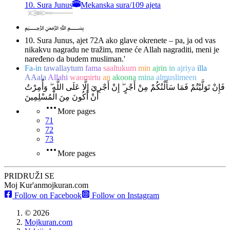
10. Sura Junus
Mekanska sura
/
109 ajeta
﷽
10. Sura Junus, ajet 72
A ako glave okrenete – pa, ja od vas
nikakvu nagradu ne tražim, mene će Allah nagraditi, meni je
naređeno da budem musliman.'
Fa-in
tawallaytum
fama
saaltukum
min
ajrin
in
ajriya
illa
AAala
Allahi
waomirtu
an
akoona
mina
almuslimeen
فَإِنْ تَوَلَّيْتُمْ فَمَا سَأَلْتُكُمْ مِنْ أَجْرٍ ۖ إِنْ أَجْرِيَ إِلَّا عَلَى اللَّهِ ۖ وَأُمِرْتُ
أَنْ أَكُونَ مِنَ الْمُسْلِمِينَ
More pages
71
72
73
More pages
PRIDRUŽI SE
Moj Kur'an
mojkuran.com
Follow on Facebook
Follow on Instagram
©
2026
Mojkuran.com