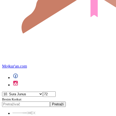
Mojkur'an.com
Besim Korkut
Pretraži