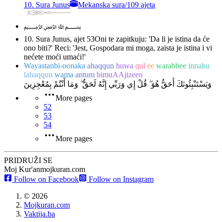
10. Sura Junus
Mekanska sura
/
109 ajeta
﷽
10. Sura Junus, ajet 53
Oni te zapitkuju: 'Da li je istina da će
ono biti?' Reci: 'Jest, Gospodara mi moga, zaista je istina i vi
nećete moći umaći!'
Wayastanbi-oonaka
ahaqqun
huwa
qul
ee
warabbee
innahu
lahaqqun
wama
antum
bimuAAjizeen
وَيَسْتَنْبِئُونَكَ أَحَقٌّ هُوَ ۖ قُلْ إِي وَرَبِّي إِنَّهُ لَحَقٌّ ۖ وَمَا أَنْتُمْ بِمُعْجِزِينَ
More pages
52
53
54
More pages
PRIDRUŽI SE
Moj Kur'an
mojkuran.com
Follow on Facebook
Follow on Instagram
©
2026
Mojkuran.com
Vaktija.ba