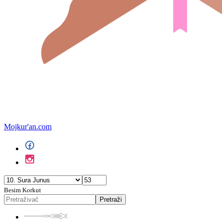
Mojkur'an.com
Besim Korkut
Pretraži