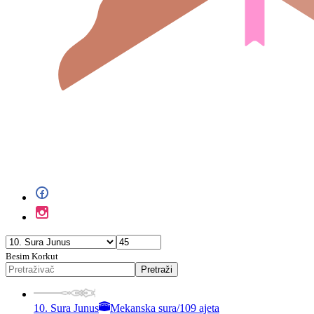
Besim Korkut
Pretraži
10. Sura Junus
Mekanska sura
/
109 ajeta