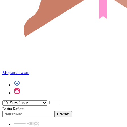
Mojkur'an.com
Besim Korkut
Pretraži