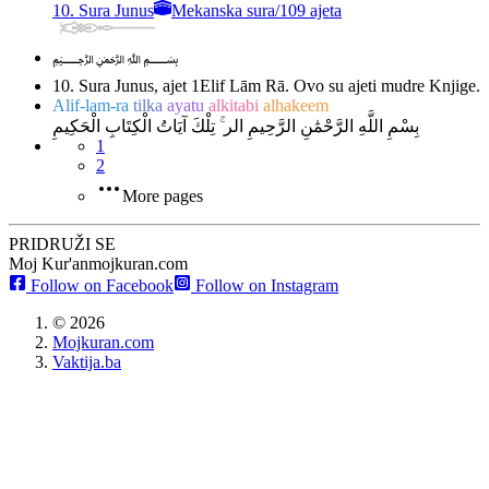
10. Sura Junus
Mekanska sura
/
109 ajeta
﷽
10. Sura Junus, ajet 1
Elif Lām Rā. Ovo su ajeti mudre Knjige.
Alif-lam-ra
tilka
ayatu
alkitabi
alhakeem
بِسْمِ اللَّهِ الرَّحْمَٰنِ الرَّحِيمِ الر ۚ تِلْكَ آيَاتُ الْكِتَابِ الْحَكِيمِ
1
2
More pages
PRIDRUŽI SE
Moj Kur'an
mojkuran.com
Follow on Facebook
Follow on Instagram
©
2026
Mojkuran.com
Vaktija.ba