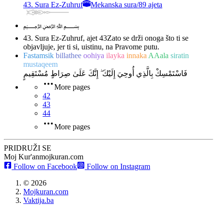
43. Sura Ez-Zuhruf
Mekanska sura
/
89 ajeta
﷽
43. Sura Ez-Zuhruf, ajet 43
Zato se drži onoga što ti se
objavljuje, jer ti si, uistinu, na Pravome putu.
Fastamsik
billathee
oohiya
ilayka
innaka
AAala
siratin
mustaqeem
فَاسْتَمْسِكْ بِالَّذِي أُوحِيَ إِلَيْكَ ۖ إِنَّكَ عَلَىٰ صِرَاطٍ مُسْتَقِيمٍ
More pages
42
43
44
More pages
PRIDRUŽI SE
Moj Kur'an
mojkuran.com
Follow on Facebook
Follow on Instagram
©
2026
Mojkuran.com
Vaktija.ba