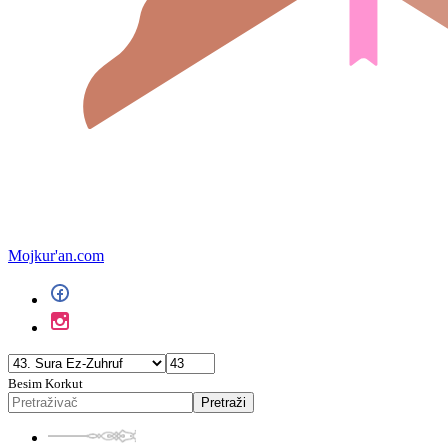
Mojkur'an.com
Besim Korkut
Pretraži